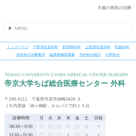
大腸の病気の治療
MENU
トップページ
下部消化管外科
肝胆膵外科
上部消化管外科
乳腺外科
当外科の治療案内
臨床研修医募集
当外科の紹介
お問合せ
TEIKYO UNIVERSITY CHIBA MEDICAL CENTER SURGERY
帝京大学ちば総合医療センター 外科
〒299-0111 千葉県市原市姉崎3426-３
ＪＲ内房線「姉ヶ崎駅」からバスで約１５分
診療時間
月
火
水
木
金
土
日祝
08:30～11:30
〇
〇
〇
〇
〇
△
×
13:30～15:30
〇
〇
〇
×
〇
×
×