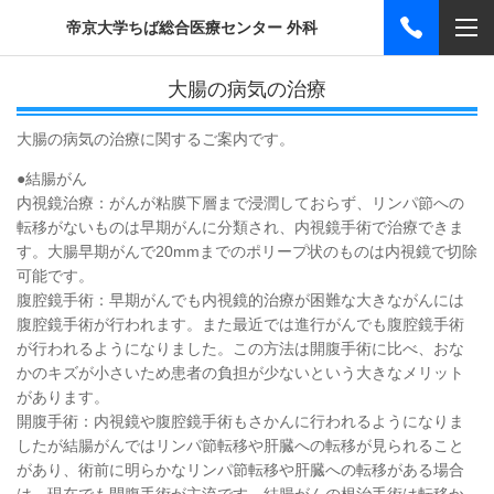
帝京大学ちば総合医療センター 外科
大腸の病気の治療
大腸の病気の治療に関するご案内です。
●結腸がん
内視鏡治療：がんが粘膜下層まで浸潤しておらず、リンパ節への
転移がないものは早期がんに分類され、内視鏡手術で治療できま
す。大腸早期がんで20mmまでのポリープ状のものは内視鏡で切除
可能です。
腹腔鏡手術：早期がんでも内視鏡的治療が困難な大きながんには
腹腔鏡手術が行われます。また最近では進行がんでも腹腔鏡手術
が行われるようになりました。この方法は開腹手術に比べ、おな
かのキズが小さいため患者の負担が少ないという大きなメリット
があります。
開腹手術：内視鏡や腹腔鏡手術もさかんに行われるようになりま
したが結腸がんではリンパ節転移や肝臓への転移が見られること
があり、術前に明らかなリンパ節転移や肝臓への転移がある場合