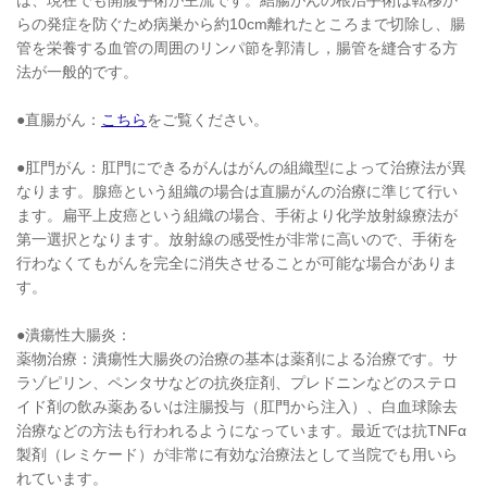
は、現在でも開腹手術が主流です。結腸がんの根治手術は転移か
らの発症を防ぐため病巣から約10cm離れたところまで切除し、腸
管を栄養する血管の周囲のリンパ節を郭清し，腸管を縫合する方
法が一般的です。
●直腸がん：
こちら
をご覧ください。
●肛門がん：肛門にできるがんはがんの組織型によって治療法が異
なります。腺癌という組織の場合は直腸がんの治療に準じて行い
ます。扁平上皮癌という組織の場合、手術より化学放射線療法が
第一選択となります。放射線の感受性が非常に高いので、手術を
行わなくてもがんを完全に消失させることが可能な場合がありま
す。
●潰瘍性大腸炎：
薬物治療：潰瘍性大腸炎の治療の基本は薬剤による治療です。サ
ラゾピリン、ペンタサなどの抗炎症剤、プレドニンなどのステロ
イド剤の飲み薬あるいは注腸投与（肛門から注入）、白血球除去
治療などの方法も行われるようになっています。最近では抗TNFα
製剤（レミケード）が非常に有効な治療法として当院でも用いら
れています。